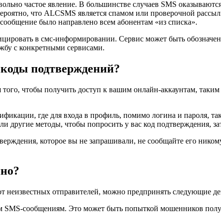
льно частое явление. В большинстве случаев SMS оказываются 
вероятно, что ALCSMS является спамом или проверочной рассыл
 сообщение было направлено всем абонентам «из списка».
ировать в смс-информировании. Сервис может быть обозначен в
жбу с конкретными сервисами.
 коды подтверждений?
ого, чтобы получить доступ к вашим онлайн-аккаунтам, таким к
фикации, где для входа в профиль, помимо логина и пароля, та
другие методы, чтобы попросить у вас код подтверждения, зате
рждения, которое вы не запрашивали, не сообщайте его никому 
нно?
т неизвестных отправителей, можно предпринять следующие де
м SMS-сообщениям. Это может быть попыткой мошенников полу