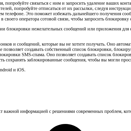
, попробуйте связаться с ним и запросить удаление ваших конт
телей, попробуйте отписаться от их рассылки, следуя инструкци
ем телефоне. Это поможет избежать дальнейшего получения соо
в своего оператора сотовой связи, чтобы запросить блокировку 
ии блокировки нежелательных сообщений или приложения для ф
вонков и сообщений, которые вы не хотите получать. Оно автом
кже позволяет создавать собственный список блокировки, блокир
блокировки SMS-спама. Оно позволяет создавать список блокиро
ь сохранять заблокированные сообщения, чтобы вы могли просмо
droid и iOS.
 важной информацией с решениями современных проблем, котор