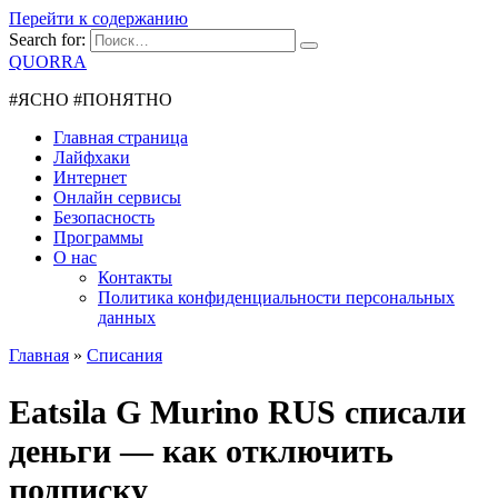
Перейти к содержанию
Search for:
QUORRA
#ЯСНО #ПОНЯТНО
Главная страница
Лайфхаки
Интернет
Онлайн сервисы
Безопасность
Программы
О нас
Контакты
Политика конфиденциальности персональных
данных
Главная
»
Списания
Eatsila G Murino RUS списали
деньги — как отключить
подписку