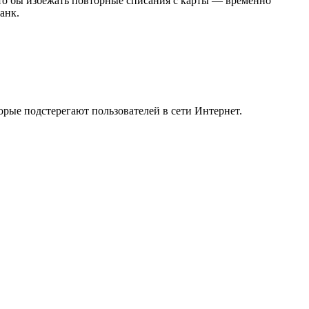
Что бы избежать повторные списания с карты — временно
анк.
ые подстерегают пользователей в сети Интернет.