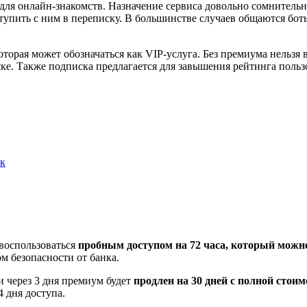
я онлайн-знакомств. Назначение сервиса довольно сомнительное
ступить с ним в переписку. В большинстве случаев общаются бо
торая может обозначаться как VIP-услуга. Без премиума нельзя
ке. Также подписка предлагается для завышения рейтинга польз
нк
 воспользоваться
пробным доступом на 72 часа, который можно
м безопасности от банка.
 через 3 дня премиум будет
продлен на 30 дней с полной стоим
4 дня доступа.