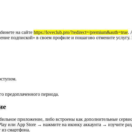
бинете на сайте
https://loveclub.pro/?redirect=/premium&auth=true
.
вление подпиской» в своем профиле и пошагово отмените услугу.
оступом.
го предоплаченного периода.
ие
обильное приложение, либо встроены как дополнительные серви
lay или App Store → нажмите на иконку аккаунта → изучите ра
 из смартфона.