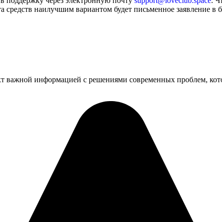
 в поддержку через электронную почту
support@loveclub.space
. 
а средств наилучшим вариантом будет письменное заявление в б
 важной информацией с решениями современных проблем, котор