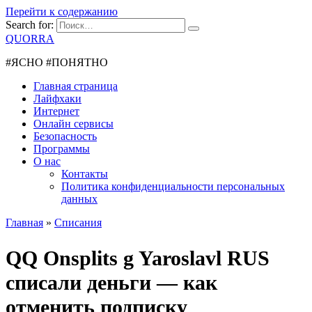
Перейти к содержанию
Search for:
QUORRA
#ЯСНО #ПОНЯТНО
Главная страница
Лайфхаки
Интернет
Онлайн сервисы
Безопасность
Программы
О нас
Контакты
Политика конфиденциальности персональных
данных
Главная
»
Списания
QQ Onsplits g Yaroslavl RUS
списали деньги — как
отменить подписку