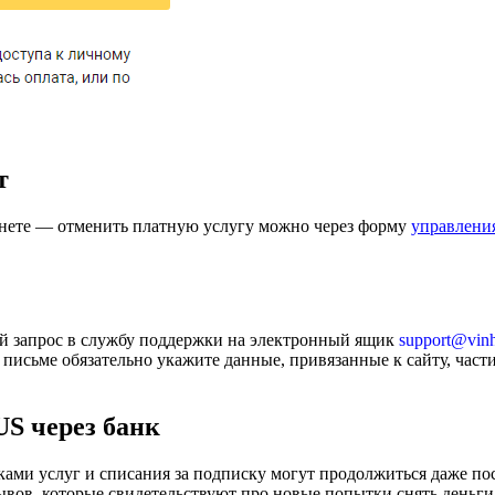
т
бинете — отменить платную услугу можно через форму
управлени
ой запрос в службу поддержки на электронный ящик
support@vinh
письме обязательно укажите данные, привязанные к сайту, част
S через банк
и услуг и списания за подписку могут продолжиться даже посл
ывов, которые свидетельствуют про новые попытки снять деньги