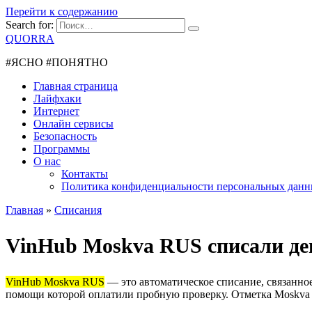
Перейти к содержанию
Search for:
QUORRA
#ЯСНО #ПОНЯТНО
Главная страница
Лайфхаки
Интернет
Онлайн сервисы
Безопасность
Программы
О нас
Контакты
Политика конфиденциальности персональных дан
Главная
»
Списания
VinHub Moskva RUS списали ден
VinHub Moskva RUS
— это автоматическое списание, связанное
помощи которой оплатили пробную проверку. Отметка Moskva 