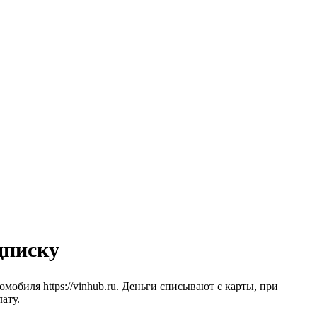
дписку
обиля https://vinhub.ru. Деньги списывают с карты, при
ату.