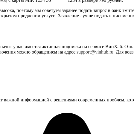
мя] с карты MIR 1234 56** **** 1234 в размере 790 рублей.
высока, поэтому мы советуем заранее подать запрос в банк эмит
и скрытом продлении услуги. Заявление лучше подать в письме
значит у вас имеется активная подписка на сервисе ВинХаб. От
ключения можно обращением на адрес
support@vinhub.ru
. Для воз
 важной информацией с решениями современных проблем, котор